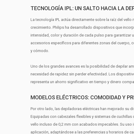
TECNOLOGÍA IPL: UN SALTO HACIA LA D
La tecnología IPL actúa directamente sobre la raíz del vell
crecimiento. Philips ha desarrollado dispositivos que incor
intensidad, color y duración de cada pulso para garantizar
accesorios específicos para diferentes zonas del cuerpo, co
y cómodo.
Uno de los grandes avances es la posibilidad de depilar a
necesidad de rapidez sin perder efectividad. Los dispositiv
representa un ahorro significativo en tiempo y dinero comp
MODELOS ELÉCTRICOS: COMODIDAD Y PR
Por otro lado, las depiladoras eléctricas han mejorado su
Equipadas con cabezales flexibles y sistemas de cuchillas qu
vello incluso de 0,2 mm con acabados impecables. Su uso in
aplicación, adaptándose a las preferencias y horarios de ca