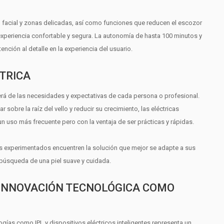
 facial y zonas delicadas, así como funciones que reducen el escozor
xperiencia confortable y segura. La autonomía de hasta 100 minutos y
tención al detalle en la experiencia del usuario.
CTRICA
derá de las necesidades y expectativas de cada persona o profesional.
 sobre la raíz del vello y reducir su crecimiento, las eléctricas
 un uso más frecuente pero con la ventaja de ser prácticas y rápidas.
os experimentados encuentren la solución que mejor se adapte a sus
 búsqueda de una piel suave y cuidada.
 INNOVACIÓN TECNOLÓGICA COMO
gías como IPL y dispositivos eléctricos inteligentes representa un