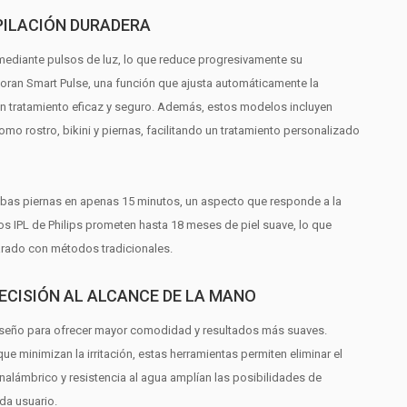
EPILACIÓN DURADERA
o mediante pulsos de luz, lo que reduce progresivamente su
poran Smart Pulse, una función que ajusta automáticamente la
 un tratamiento eficaz y seguro. Además, estos modelos incluyen
mo rostro, bikini y piernas, facilitando un tratamiento personalizado
mbas piernas en apenas 15 minutos, un aspecto que responde a la
os IPL de Philips prometen hasta 18 meses de piel suave, lo que
arado con métodos tradicionales.
ECISIÓN AL ALCANCE DE LA MANO
 diseño para ofrecer mayor comodidad y resultados más suaves.
e minimizan la irritación, estas herramientas permiten eliminar el
alámbrico y resistencia al agua amplían las posibilidades de
da usuario.