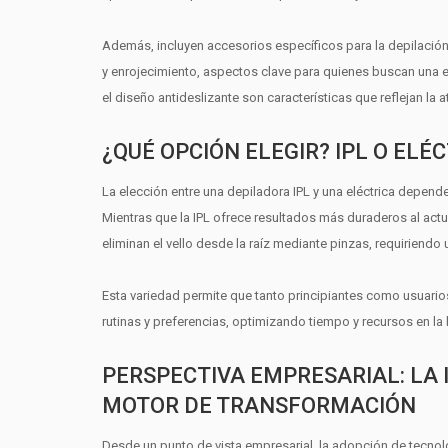
Además, incluyen accesorios específicos para la depilación
y enrojecimiento, aspectos clave para quienes buscan una e
el diseño antideslizante son características que reflejan la a
¿QUÉ OPCIÓN ELEGIR? IPL O ELÉ
La elección entre una depiladora IPL y una eléctrica depen
Mientras que la IPL ofrece resultados más duraderos al actuar
eliminan el vello desde la raíz mediante pinzas, requiriendo
Esta variedad permite que tanto principiantes como usuari
rutinas y preferencias, optimizando tiempo y recursos en la
PERSPECTIVA EMPRESARIAL: LA
MOTOR DE TRANSFORMACIÓN
Desde un punto de vista empresarial, la adopción de tecnolo