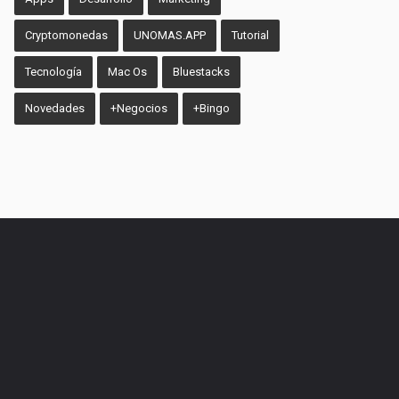
Cryptomonedas
UNOMAS.APP
Tutorial
Tecnología
Mac Os
Bluestacks
Novedades
+Negocios
+Bingo