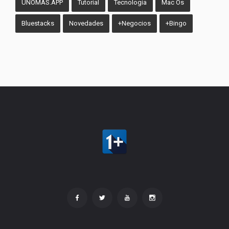
UNOMAS.APP
Tutorial
Tecnología
Mac Os
Bluestacks
Novedades
+Negocios
+Bingo