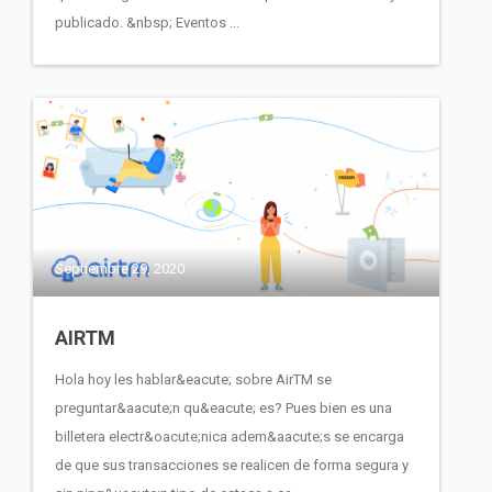
publicado. &nbsp; Eventos ...
Septiembre 29, 2020
AIRTM
Hola hoy les hablar&eacute; sobre AirTM se
preguntar&aacute;n qu&eacute; es? Pues bien es una
billetera electr&oacute;nica adem&aacute;s se encarga
de que sus transacciones se realicen de forma segura y