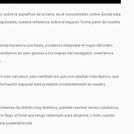
sobre la superficie de la tierra, es el conocimiento sobre donde está
paciales, nuestra referencia sobre el espacio forma parte de nuestra
onde hacemos una fiesta, podemos interpretar el mapa del metro
 andamos en auto gracias a los mapas del navegador, orientarnos
.
 más cercanos, pero también los que nos resultan más lejanos, que
información espacial está presente constantemente en nuestro
oblemas de ámbito muy distintos, permite resolver temas cotidianos,
mo llego al hotel que tengo reservado para alojarme, o bien cuando
na preestablecida.