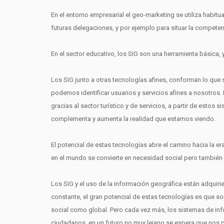
En el entorno empresarial el geo-marketing se utiliza habitu
futuras delegaciones, y por ejemplo para situar la competen
En el sector educativo, los SIG son una herramienta básica,
Los SIG junto a otras tecnologías afines, conforman lo que se
podemos identificar usuarios y servicios afines a nosotros.
gracias al sector turístico y de servicios, a partir de esto
complementa y aumenta la realidad que estamos viendo.
El potencial de estas tecnologías abre el camino hacia la e
en el mundo se convierte en necesidad social pero también 
Los SIG y el uso de la información geográfica están adquiri
constante, el gran potencial de estas tecnologías es que son
social como global. Pero cada vez más, los sistemas de inf
ciudadanos, en un futuro no muy lejano se espera que nos 