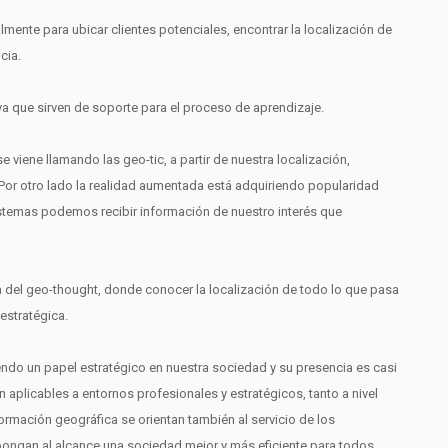
almente para ubicar clientes potenciales, encontrar la localización de
cia.
 ya que sirven de soporte para el proceso de aprendizaje.
 viene llamando las geo-tic, a partir de nuestra localización,
 Por otro lado la realidad aumentada está adquiriendo popularidad
s sistemas podemos recibir información de nuestro interés que
ra del geo-thought, donde conocer la localización de todo lo que pasa
estratégica.
endo un papel estratégico en nuestra sociedad y su presencia es casi
 aplicables a entornos profesionales y estratégicos, tanto a nivel
ormación geográfica se orientan también al servicio de los
pongan al alcance una sociedad mejor y más eficiente para todos.