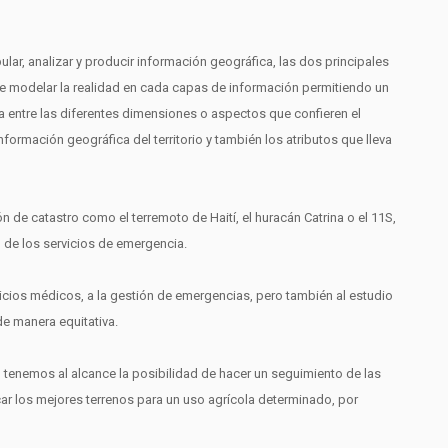
ar, analizar y producir información geográfica, las dos principales
de modelar la realidad en cada capas de información permitiendo un
a entre las diferentes dimensiones o aspectos que confieren el
información geográfica del territorio y también los atributos que lleva
n de catastro como el terremoto de Haití, el huracán Catrina o el 11S,
 de los servicios de emergencia.
rvicios médicos, a la gestión de emergencias, pero también al estudio
de manera equitativa.
G, tenemos al alcance la posibilidad de hacer un seguimiento de las
icar los mejores terrenos para un uso agrícola determinado, por