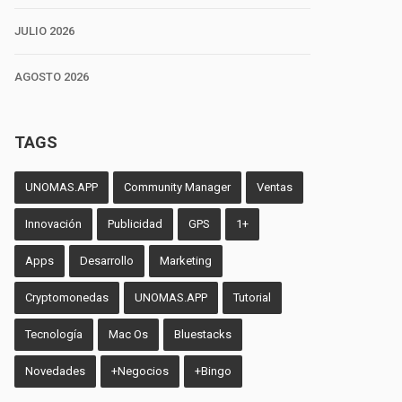
JULIO 2026
AGOSTO 2026
TAGS
UNOMAS.APP
Community Manager
Ventas
Innovación
Publicidad
GPS
1+
Apps
Desarrollo
Marketing
Cryptomonedas
UNOMAS.APP
Tutorial
Tecnología
Mac Os
Bluestacks
Novedades
+Negocios
+Bingo