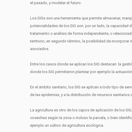
el pasado, y modelar el futuro.
Los SIGs son una herramienta que permite almacenar, manipul
potencialidades de los SIG son: por un lado, la capacidad 
tratamiento o análisis de forma independiente, o relacionad
territorio; en segundo término, la posibilidad de incorporar 
asociados.
Entre los casos donde se aplican los SIG destacan: la gestió
donde los SIG permitieron plantear por ejemplo la actuación
En el ámbito sanitario, los SIG se aplican a todo tipo de se
de las epidemias, y a la distribución de recursos sanitarios 
La agricultura es otro de los capos de aplicación de los SI
cosechas según la zona o incluso la parcela, o bien identif
ejemplo un cultivo de agricultura ecológica.