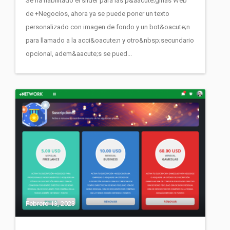
Se ha habilitado el slider para las p&aacute;ginas Web
de +Negocios, ahora ya se puede poner un texto
personalizado con imagen de fondo y un bot&oacute;n
para llamado a la acci&oacute;n y otro&nbsp;secundario
opcional, adem&aacute;s se pued...
Febrero 13, 2023