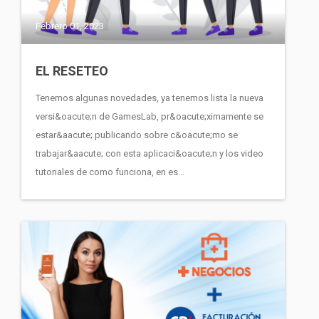
Febrero 01, 2023
EL RESETEO
Tenemos algunas novedades, ya tenemos lista la nueva
versi&oacute;n de GamesLab, pr&oacute;ximamente se
estar&aacute; publicando sobre c&oacute;mo se
trabajar&aacute; con esta aplicaci&oacute;n y los video
tutoriales de como funciona, en es...