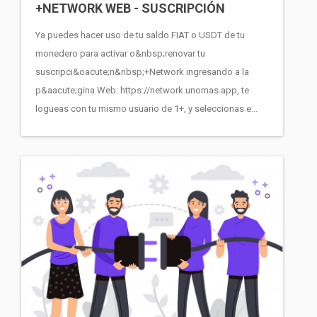
+NETWORK WEB - SUSCRIPCIÓN
Ya puedes hacer uso de tu saldo FIAT o USDT de tu
monedero para activar o&nbsp;renovar tu
suscripci&oacute;n&nbsp;+Network ingresando a la
p&aacute;gina Web: https://network.unomas.app, te
logueas con tu mismo usuario de 1+, y seleccionas e...