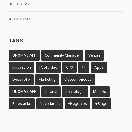
JULIO 2026
AGOSTO 2026
TAGS
UNOMAS.APP
Community Manager
Ventas
Innovación
Publicidad
GPS
1+
Apps
Desarrollo
Marketing
Cryptomonedas
UNOMAS.APP
Tutorial
Tecnología
Mac Os
Bluestacks
Novedades
+Negocios
+Bingo