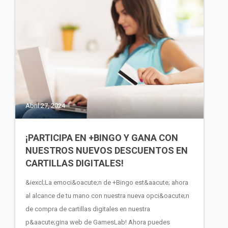
Abril 27, 2024
¡PARTICIPA EN +BINGO Y GANA CON
NUESTROS NUEVOS DESCUENTOS EN
CARTILLAS DIGITALES!
&iexcl;La emoci&oacute;n de +Bingo est&aacute; ahora
al alcance de tu mano con nuestra nueva opci&oacute;n
de compra de cartillas digitales en nuestra
p&aacute;gina web de GamesLab! Ahora puedes